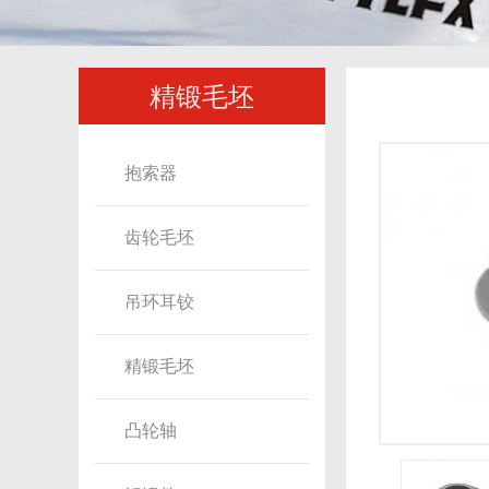
精锻毛坯
抱索器
齿轮毛坯
吊环耳铰
精锻毛坯
凸轮轴