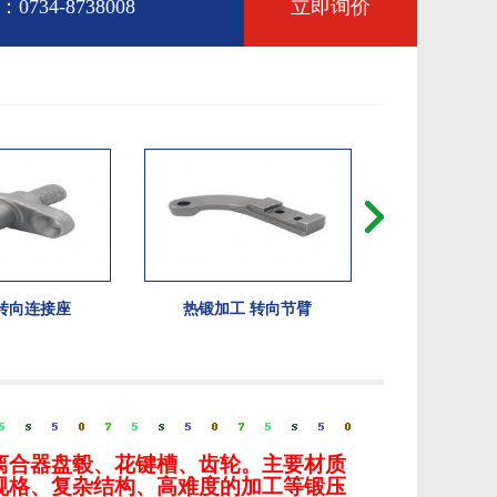
734-8738008
立即询价
转向连接座
热锻加工 转向节臂
汽车轴承锻
离合器盘毂、花键槽、齿轮。主要材质
规格、复杂结构、高难度的加工等锻压