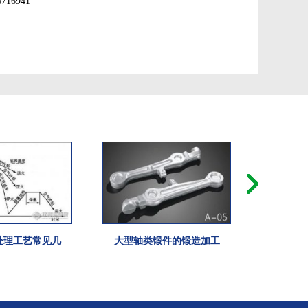
16941
处理工艺常见几
大型轴类锻件的锻造加工
典型